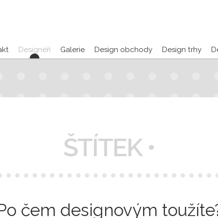
akt
Designéři
Galerie
Design obchody
Design trhy
D
ŠTÍTEK •
Po čem designovým toužíte