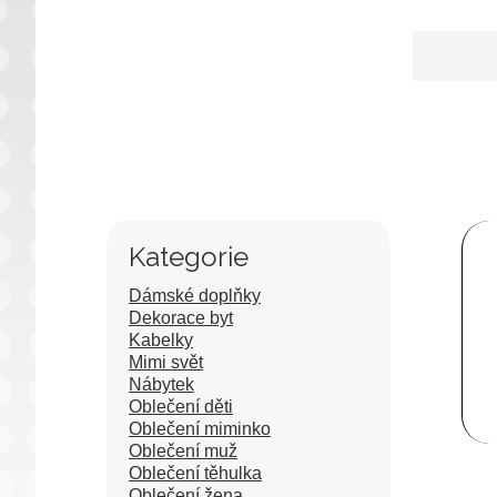
Kategorie
Dámské doplňky
Dekorace byt
Kabelky
Mimi svět
Nábytek
Oblečení děti
Oblečení miminko
Oblečení muž
Oblečení těhulka
Oblečení žena