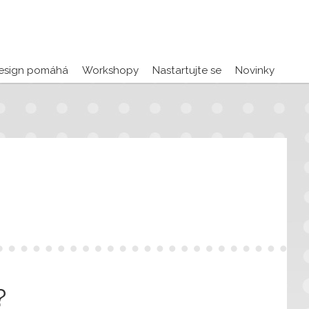
esign pomáhá
Workshopy
Nastartujte se
Novinky
?