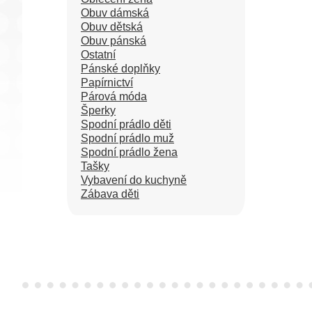
Obuv dámská
Obuv dětská
Obuv pánská
Ostatní
Pánské doplňky
Papírnictví
Párová móda
Šperky
Spodní prádlo děti
Spodní prádlo muž
Spodní prádlo žena
Tašky
Vybavení do kuchyně
Zábava děti