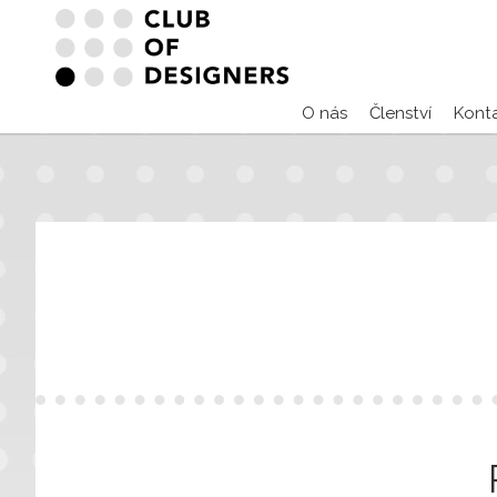
O nás
Členství
Kont