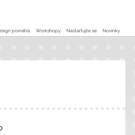
esign pomáhá
Workshopy
Nastartujte se
Novinky
?