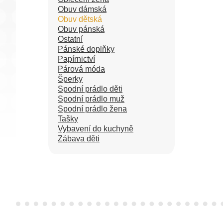
Obuv dámská
Obuv dětská
Obuv pánská
Ostatní
Pánské doplňky
Papírnictví
Párová móda
Šperky
Spodní prádlo děti
Spodní prádlo muž
Spodní prádlo žena
Tašky
Vybavení do kuchyně
Zábava děti