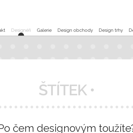
akt
Designéři
Galerie
Design obchody
Design trhy
D
ŠTÍTEK •
Po čem designovým toužíte