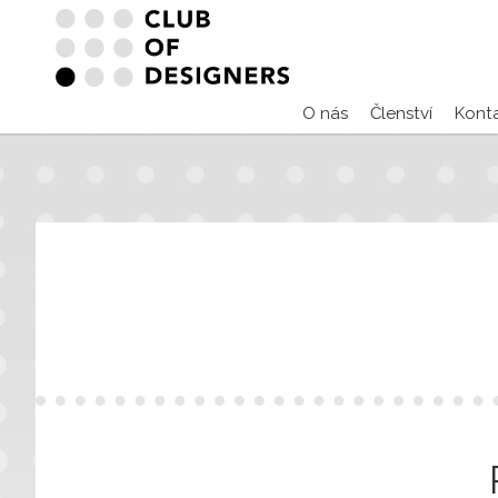
O nás
Členství
Kont