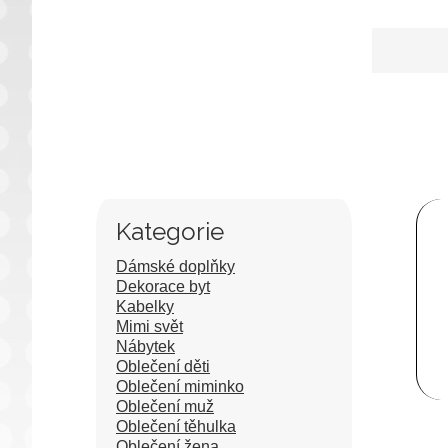
Kategorie
Dámské doplňky
Dekorace byt
Kabelky
Mimi svět
Nábytek
Oblečení děti
Oblečení miminko
Oblečení muž
Oblečení těhulka
Oblečení žena