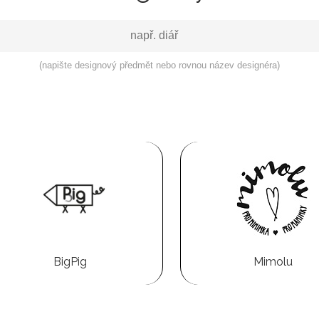
(napište designový předmět nebo rovnou název designéra)
BigPig
Mimolu