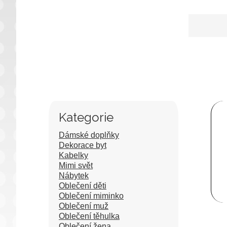
Kategorie
Dámské doplňky
Dekorace byt
Kabelky
Mimi svět
Nábytek
Oblečení děti
Oblečení miminko
Oblečení muž
Oblečení těhulka
Oblečení žena