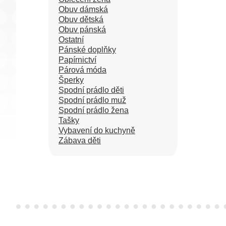
Obuv dámská
Obuv dětská
Obuv pánská
Ostatní
Pánské doplňky
Papírnictví
Párová móda
Šperky
Spodní prádlo děti
Spodní prádlo muž
Spodní prádlo žena
Tašky
Vybavení do kuchyně
Zábava děti