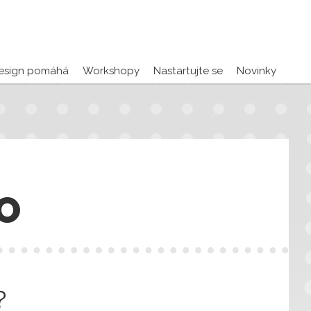
esign pomáhá
Workshopy
Nastartujte se
Novinky
O
?