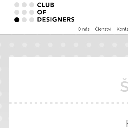
O nás
Členství
Kont
Š