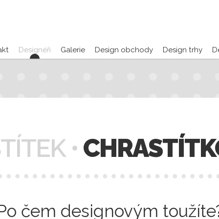
akt
Designéři
Galerie
Design obchody
Design trhy
D
TÍTEK •
CHRASTÍTK
Po čem designovým toužíte