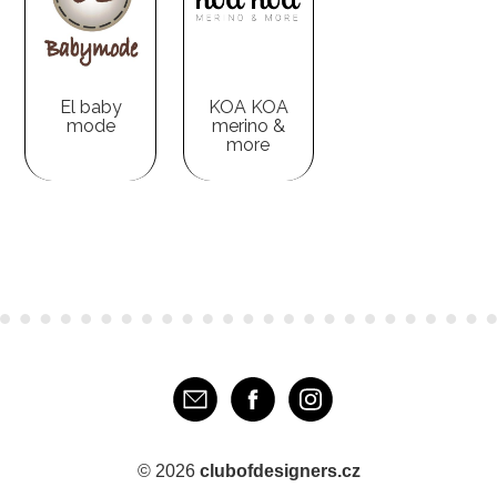
El baby
KOA KOA
mode
merino &
more
E-mail
Facebook
Instagram
© 2026
clubofdesigners.cz