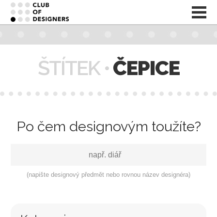
ŠTÍTEK •
ČEPICE
Po čem designovým toužíte?
(napište designový předmět nebo rovnou název designéra)