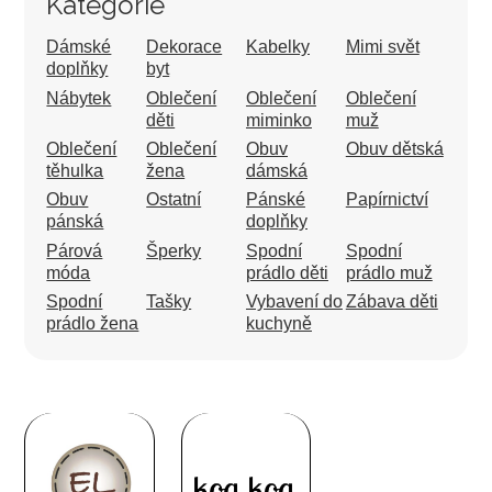
Kategorie
Dámské
Dekorace
Kabelky
Mimi svět
doplňky
byt
Nábytek
Oblečení
Oblečení
Oblečení
děti
miminko
muž
Oblečení
Oblečení
Obuv
Obuv dětská
těhulka
žena
dámská
Obuv
Ostatní
Pánské
Papírnictví
pánská
doplňky
Párová
Šperky
Spodní
Spodní
móda
prádlo děti
prádlo muž
Spodní
Tašky
Vybavení do
Zábava děti
prádlo žena
kuchyně