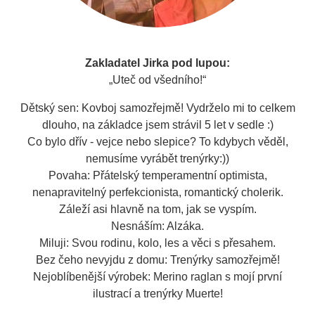
Zakladatel Jirka pod lupou:
„Uteč od všedního!“
Dětský sen: Kovboj samozřejmě! Vydrželo mi to celkem
dlouho, na základce jsem strávil 5 let v sedle :)
Co bylo dřív - vejce nebo slepice? To kdybych věděl,
nemusíme vyrábět trenýrky:))
Povaha: Přátelský temperamentní optimista,
nenapravitelný perfekcionista, romantický cholerik.
Záleží asi hlavně na tom, jak se vyspím.
Nesnáším: Alzáka.
Miluji: Svou rodinu, kolo, les a věci s přesahem.
Bez čeho nevyjdu z domu: Trenýrky samozřejmě!
Nejoblíbenější výrobek: Merino raglan s mojí první
ilustrací a trenýrky Muerte!