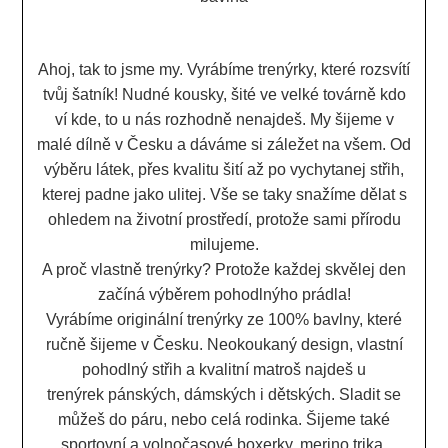
Ahoj, tak to jsme my. Vyrábíme trenýrky, které rozsvítí
tvůj šatník! Nudné kousky, šité ve velké továrně kdo
ví kde, to u nás rozhodně nenajdeš. My šijeme v
malé dílně v Česku a dáváme si záležet na všem. Od
výběru látek, přes kvalitu šití až po vychytanej střih,
kterej padne jako ulitej. Vše se taky snažíme dělat s
ohledem na životní prostředí, protože sami přírodu
milujeme.
A proč vlastně trenýrky? Protože každej skvělej den
začíná výběrem pohodlnýho prádla!
Vyrábíme originální trenýrky ze 100% bavlny, které
ručně šijeme v Česku. Neokoukaný design, vlastní
pohodlný střih a kvalitní matroš najdeš u
trenýrek pánských, dámských i dětských. Sladit se
můžeš do páru, nebo celá rodinka. Šijeme také
sportovní a volnočasové boxerky, merino trika.