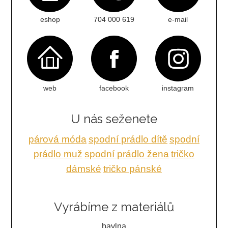
eshop
704 000 619
e-mail
web
facebook
instagram
U nás seženete
párová móda
spodní prádlo dítě
spodní
prádlo muž
spodní prádlo žena
tričko
dámské
tričko pánské
Vyrábíme z materiálů
bavlna