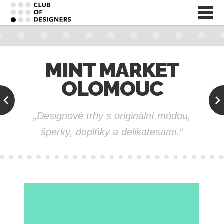
MINT MARKET
OLOMOUC
„Designové trhy s originální módou,
šperky, doplňky a delikatesami.“