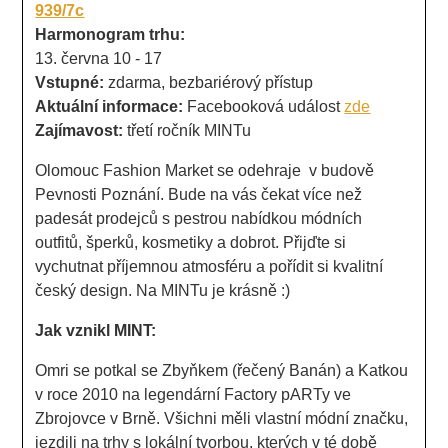
939/7c
Harmonogram trhu:
13. června 10 - 17
Vstupné:
zdarma, bezbariérový přístup
Aktuální informace:
Facebooková událost
zde
Zajímavost:
třetí ročník MINTu
Olomouc Fashion Market se odehraje v budově
Pevnosti Poznání. Bude na vás čekat více než
padesát prodejců s pestrou nabídkou módních
outfitů, šperků, kosmetiky a dobrot. Přijďte si
vychutnat příjemnou atmosféru a pořídit si kvalitní
český design. Na MINTu je krásně :)
Jak vznikl MINT:
Omri se potkal se Zbyňkem (řečený Banán) a Katkou
v roce 2010 na legendární Factory pARTy ve
Zbrojovce v Brně. Všichni měli vlastní módní značku,
jezdili na trhy s lokální tvorbou, kterých v té době