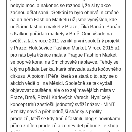
nebylo moc, a nakonec se rozhodli, že si ty akce
začnou dělat sami. “Setkání to bylo ohnivé, nicméně
na druhém Fashion Marketu už jsme vymýšleli, kde
uděláme fashion market v Praze,” říká Banán. Banán
s Katkou pořádali markety v Brně, Omri všude na
světě, a tak v roce 2011 vznikl první společný projekt
v Praze: Holešovice Fashion Market. V roce 2015 už
pro nás byla tržnice malá a Prague Fashion Market
se poprvé konal na Smíchovské náplavce. Tehdy se
k týmu přidala Lenka, která převzala uzdu kočovného
cirkusu. A potom i Péťa, která se stará o to, aby se o
akcích vědělo i na Měsíci. Společně se tak vydali
objevovat opuštěná, ale o to zajímavějších místa v
Praze, Brně, Plzni i Karlových Varech. Nyní celý
koncept trhů zastřešil jednotný svěží název - MINT.
Vznikly nové a přehlednější stránky s profily
prodejců, kteří se kdy trhů účastnili, blog s novinkami
přímo z dílen prodejců a co nevidět přibude i e-shop.