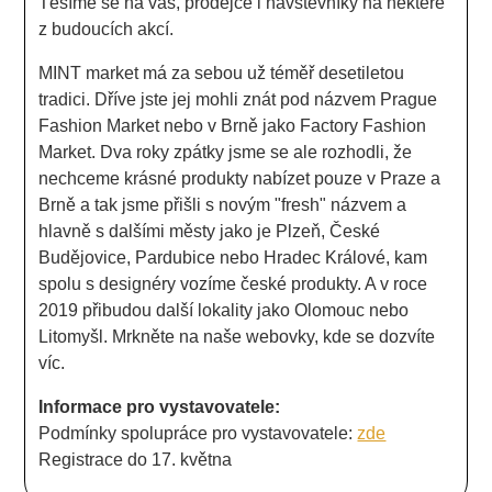
Těšíme se na vás, prodejce i návštěvníky na některé
z budoucích akcí.
MINT market má za sebou už téměř desetiletou
tradici. Dříve jste jej mohli znát pod názvem Prague
Fashion Market nebo v Brně jako Factory Fashion
Market. Dva roky zpátky jsme se ale rozhodli, že
nechceme krásné produkty nabízet pouze v Praze a
Brně a tak jsme přišli s novým "fresh" názvem a
hlavně s dalšími městy jako je Plzeň, České
Budějovice, Pardubice nebo Hradec Králové, kam
spolu s designéry vozíme české produkty. A v roce
2019 přibudou další lokality jako Olomouc nebo
Litomyšl. Mrkněte na naše webovky, kde se dozvíte
víc.
Informace pro vystavovatele:
Podmínky spolupráce pro vystavovatele:
zde
Registrace do 17. května