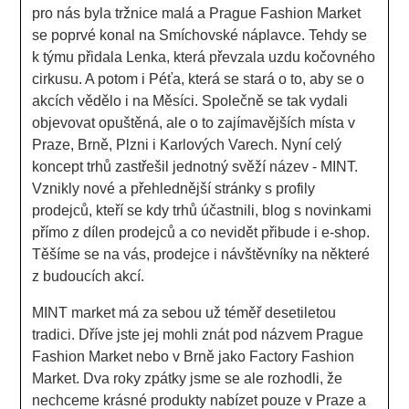
pro nás byla tržnice malá a Prague Fashion Market
se poprvé konal na Smíchovské náplavce. Tehdy se
k týmu přidala Lenka, která převzala uzdu kočovného
cirkusu. A potom i Péťa, která se stará o to, aby se o
akcích vědělo i na Měsíci. Společně se tak vydali
objevovat opuštěná, ale o to zajímavějších místa v
Praze, Brně, Plzni i Karlových Varech. Nyní celý
koncept trhů zastřešil jednotný svěží název - MINT.
Vznikly nové a přehlednější stránky s profily
prodejců, kteří se kdy trhů účastnili, blog s novinkami
přímo z dílen prodejců a co nevidět přibude i e-shop.
Těšíme se na vás, prodejce i návštěvníky na některé
z budoucích akcí.
MINT market má za sebou už téměř desetiletou
tradici. Dříve jste jej mohli znát pod názvem Prague
Fashion Market nebo v Brně jako Factory Fashion
Market. Dva roky zpátky jsme se ale rozhodli, že
nechceme krásné produkty nabízet pouze v Praze a