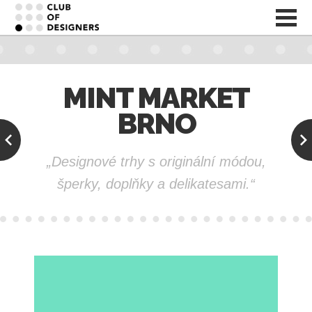
MINT MARKET
BRNO
„Designové trhy s originální módou,
šperky, doplňky a delikatesami.“