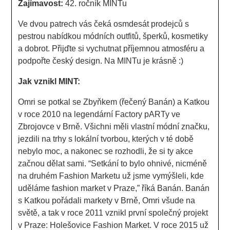
Zajímavost:
42. ročník MINTu
Ve dvou patrech vás čeká osmdesát prodejců s
pestrou nabídkou módních outfitů, šperků, kosmetiky
a dobrot. Přijďte si vychutnat příjemnou atmosféru a
podpořte český design. Na MINTu je krásně :)
Jak vznikl MINT:
Omri se potkal se Zbyňkem (řečený Banán) a Katkou
v roce 2010 na legendární Factory pARTy ve
Zbrojovce v Brně. Všichni měli vlastní módní značku,
jezdili na trhy s lokální tvorbou, kterých v té době
nebylo moc, a nakonec se rozhodli, že si ty akce
začnou dělat sami. “Setkání to bylo ohnivé, nicméně
na druhém Fashion Marketu už jsme vymýšleli, kde
uděláme fashion market v Praze,” říká Banán. Banán
s Katkou pořádali markety v Brně, Omri všude na
světě, a tak v roce 2011 vznikl první společný projekt
v Praze: Holešovice Fashion Market. V roce 2015 už