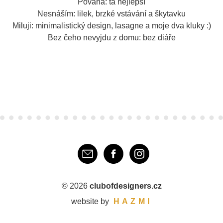
Povaha: ta nejlepší
Nesnáším: lilek, brzké vstávání a škytavku
Miluji: minimalistický design, lasagne a moje dva kluky :)
Bez čeho nevyjdu z domu: bez diáře
E-mail
Facebook
Instagram
© 2026
clubofdesigners.cz
website by
HAZMI